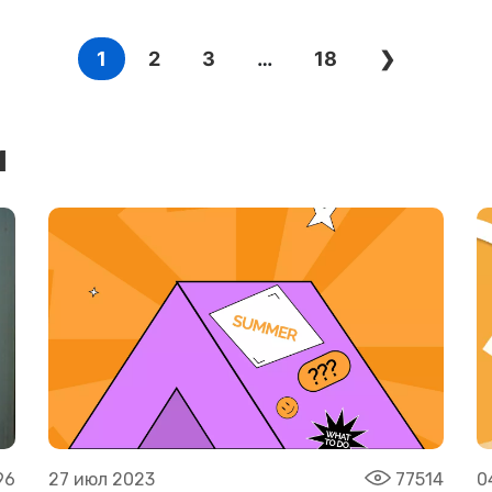
1
2
3
…
18
❯
и
96
27 июл 2023
77514
0