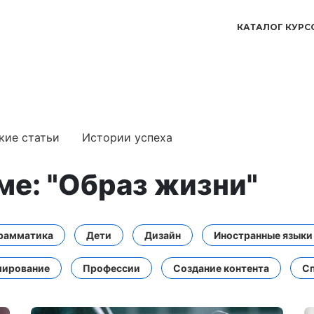
КАТАЛОГ КУРС
кие статьи
Истории успеха
еме: "Образ жизни"
рамматика
Дети
Дизайн
Иностранные языки
ирование
Профессии
Создание контента
С