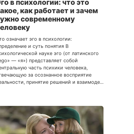
го в психологии: что это
акое, как работает и зачем
нужно современному
человеку
то означает эго в психологии:
пределение и суть понятия В
сихологической науке эго (от латинского
ego» — «я») представляет собой
ентральную часть психики человека,
твечающую за осознанное восприятие
еальности, принятие решений и взаимоде...