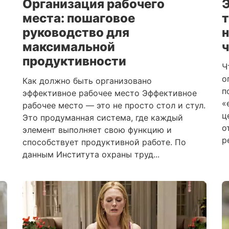
Организация рабочего
Э
места: пошаговое
т
руководство для
максимальной
продуктивности
Ч
о
Как должно быть организовано
п
эффективное рабочее место Эффективное
«
рабочее место — это не просто стол и стул.
ц
Это продуманная система, где каждый
о
элемент выполняет свою функцию и
р
способствует продуктивной работе. По
данным Института охраны труд...