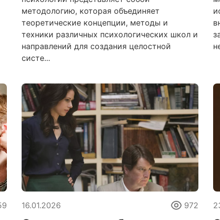
методологию, которая объединяет
и
теоретические концепции, методы и
в
техники различных психологических школ и
з
направлений для создания целостной
н
систе...
59
16.01.2026
972
2