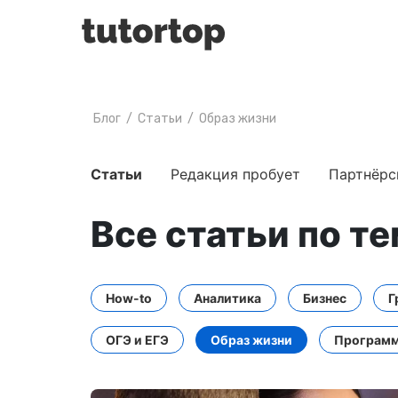
Блог
/
Статьи
/
Образ жизни
Статьи
Редакция пробует
Партнёрс
Все статьи по т
How-to
Аналитика
Бизнес
Г
ОГЭ и ЕГЭ
Образ жизни
Программ