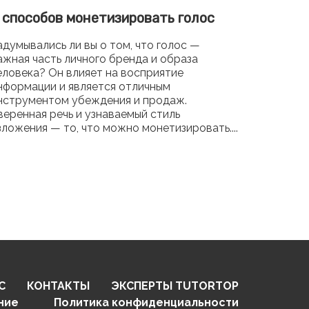
 способов монетизировать голос
Топ по
пример
адумывались ли вы о том, что голос —
ажная часть личного бренда и образа
Компьюте
еловека? Он влияет на восприятие
сфере ку
нформации и является отличным
неотъемл
нструментом убеждения и продаж.
людей по
веренная речь и узнаваемый стиль
увлекате
зложения — то, что можно монетизировать....
сюжеты и
героев фа
С
КОНТАКТЫ
ЭКСПЕРТЫ
TUTORTOP
ние
Политика конфиденциальности