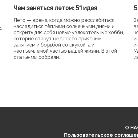
Чем заняться летом: 51 идея
5
Лето — время, когда можно расслабиться,
З
насладиться тёплыми солнечными днями и
в
.
открыть для себя новые увлекательные хобби,
ч
которые станут не просто приятным
и
занятием и борьбой со скукой, а и
и
неотъемлемой частью вашей жизни. В этой
У
статье мы собрали...
и
О НА
Пользовательское соглаше