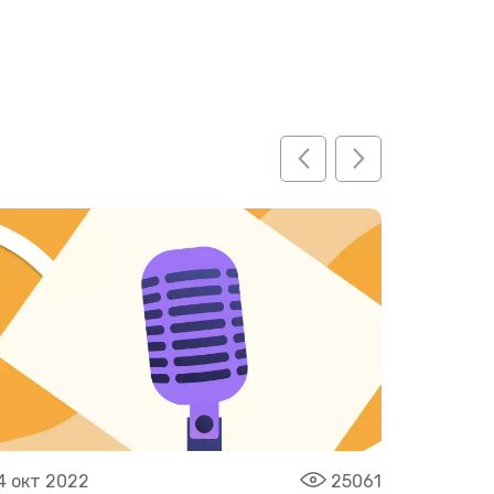
4 окт 2022
25061
01 июн 2