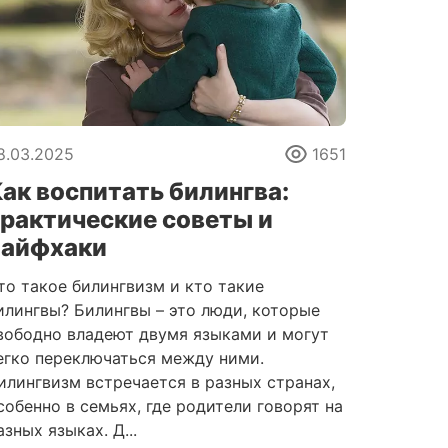
8.03.2025
1651
ак воспитать билингва:
рактические советы и
лайфхаки
то такое билингвизм и кто такие
илингвы? Билингвы – это люди, которые
вободно владеют двумя языками и могут
егко переключаться между ними.
илингвизм встречается в разных странах,
собенно в семьях, где родители говорят на
азных языках. Д...