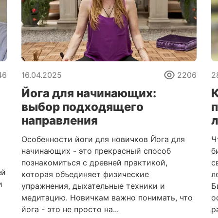
46
16.04.2025
2206
2
Йога для начинающих:
К
выбор подходящего
п
направления
Особенности йоги для новичков Йога для
Ч
начинающих - это прекрасный способ
б
познакомиться с древней практикой,
с
ей
которая объединяет физические
л
и
упражнения, дыхательные техники и
Б
медитацию. Новичкам важно понимать, что
о
йога - это не просто на...
р