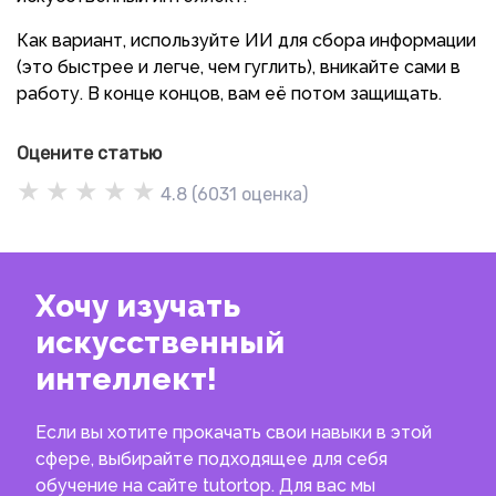
Как вариант, используйте ИИ для сбора информации
(это быстрее и легче, чем гуглить), вникайте сами в
работу. В конце концов, вам её потом защищать.
Оцените статью
★
★
★
★
★
4.8
(
6031
оценка)
Хочу изучать
искусственный
интеллект!
Если вы хотите прокачать свои навыки в этой
сфере, выбирайте подходящее для себя
обучение на сайте tutortop. Для вас мы