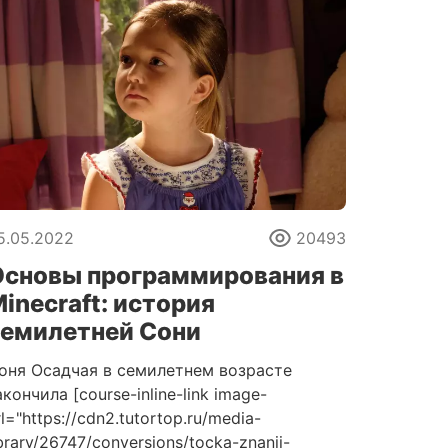
5.05.2022
20493
Основы программирования в
inecraft: история
семилетней Сони
оня Осадчая в семилетнем возрасте
акончила [course-inline-link image-
rl="https://cdn2.tutortop.ru/media-
ibrary/26747/conversions/tocka-znanii-