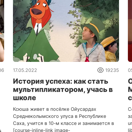
06
17.05.2022
19235
0
История успеха: как стать
мультипликатором, учась в
M
школе
Ксюша живет в посёлке Ойусардах
С
Среднеколымского улуса в Республике
з
Саха, учится в 10-м классе и занимается в
u
[course-inline-link image-
l
й