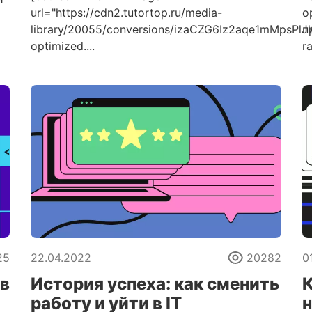
url="https://cdn2.tutortop.ru/media-
o
library/20055/conversions/izaCZG6Iz2aqe1mMpsPl
п
и
optimized....
r
25
22.04.2022
20282
0
ов
История успеха: как сменить
К
работу и уйти в IT
н