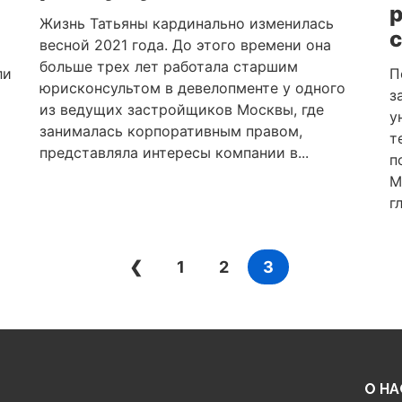
р
Жизнь Татьяны кардинально изменилась
весной 2021 года. До этого времени она
больше трех лет работала старшим
ли
П
юрисконсультом в девелопменте у одного
з
из ведущих застройщиков Москвы, где
у
занималась корпоративным правом,
т
представляла интересы компании в...
п
М
г
❮
1
2
3
О НА