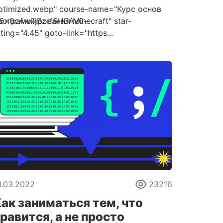
ptimized.webp" course-name="Курс основ
Jl6x0cAw7jBzrf5HBAx0-
рограммирования Minecraft" star-
ating="4.45" goto-link="https...
1.03.2022
23216
ак заниматься тем, что
равится, а не просто