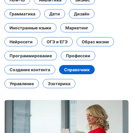
Грамматика
Дети
Дизайн
Иностранные языки
Маркетинг
Нейросети
ОГЭ и ЕГЭ
Образ жизни
Программирование
Профессии
Создание контента
Справочник
Управление
Эзотерика