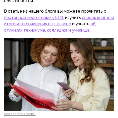
обязанностей.
В статье из нашего блога вы можете прочитать о
поэтапной подготовке к ЕГЭ
, изучить
список книг для
итогового сочинения в 11 классе
и узнать
об
отличиях техникума, колледжа и училища
.
Designed by Freepik