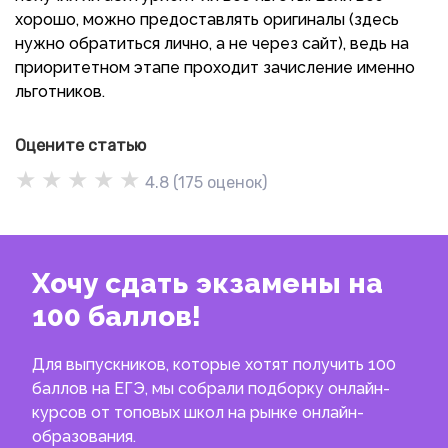
хорошо, можно предоставлять оригиналы (здесь
нужно обратиться лично, а не через сайт), ведь на
приоритетном этапе проходит зачисление именно
льготников.
Оцените статью
★
★
★
★
★
4.8
(
175
оценок)
Хочу сдать экзамены на
100 баллов!
Для выпускников, которые хотят получить 100
баллов на ЕГЭ, мы собрали подборку онлайн-
курсов от топовых школ на рынке онлайн-
образования.