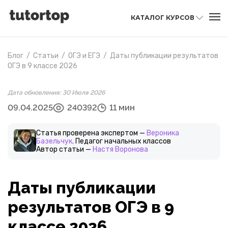
КАТАЛОГ КУРСОВ
Блог
/
Статьи
/
ОГЭ и ЕГЭ
/
Даты публикации результатов
ОГЭ в 9 классе 2026
Дата обновления: 30 Июля 2026
09.04.2025
240392
11 мин
Статья проверена экспертом —
Вероника
Базельчук,
Педагог начальных классов
Автор статьи —
Настя Воронова
Даты публикации
результатов ОГЭ в 9
классе 2026