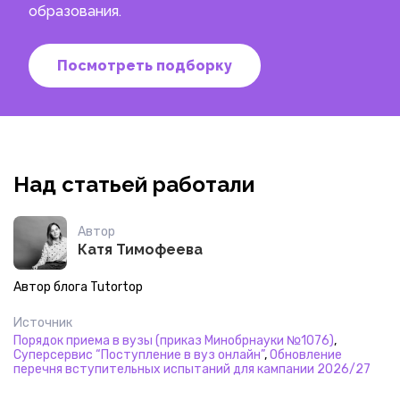
образования.
Посмотреть подборку
Над статьей работали
Автор
Катя Тимофеева
Автор блога Tutortop
Источник
Порядок приема в вузы (приказ Минобрнауки №1076)
,
Суперсервис “Поступление в вуз онлайн”
,
Обновление
перечня вступительных испытаний для кампании 2026/27