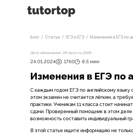
Блог
/
Статьи
/
ОГЭ и ЕГЭ
/
Изменения в ЕГЭ по 
Дата обновления: 06 Августа 2026
24.01.2024
1760
8.5 мин
Изменения в ЕГЭ по 
С каждым годом ЕГЭ по английскому языку 
этом экзамен не считается лёгким, а треб
практики. Ученикам 11 класса стоит начина
сдачи. Проверенный помощник в этом дел
возможность составить индивидуальный гра
В этой статье ищите информацию не только 