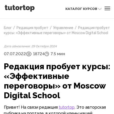
КАТАЛОГ КУРСОВ
Блог
/
Редакция пробует
/
Управление
/
Редакция пробует
курсы: «Эффективные переговоры» от Moscow Digital School
Дата обновления: 29 Октября 2024
07.07.2022
18724
7.5 мин
Редакция пробует курсы:
«Эффективные
переговоры» от Moscow
Digital School
Привет! На связи редакция
tutortop
. Это авторская
рубрика на портале, в которой члены нашей