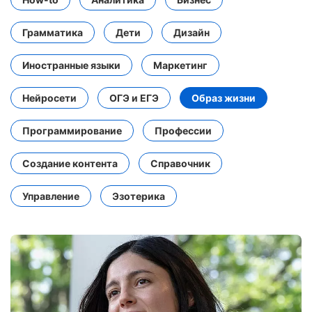
Грамматика
Дети
Дизайн
Иностранные языки
Маркетинг
Нейросети
ОГЭ и ЕГЭ
Образ жизни
Программирование
Профессии
Создание контента
Справочник
Управление
Эзотерика