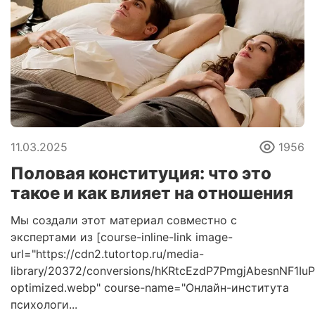
11.03.2025
1956
Половая конституция: что это
такое и как влияет на отношения
Мы создали этот материал совместно с
экспертами из [course-inline-link image-
url="https://cdn2.tutortop.ru/media-
library/20372/conversions/hKRtcEzdP7PmgjAbesnNF1Iu
optimized.webp" course-name="Онлайн-института
психологи...