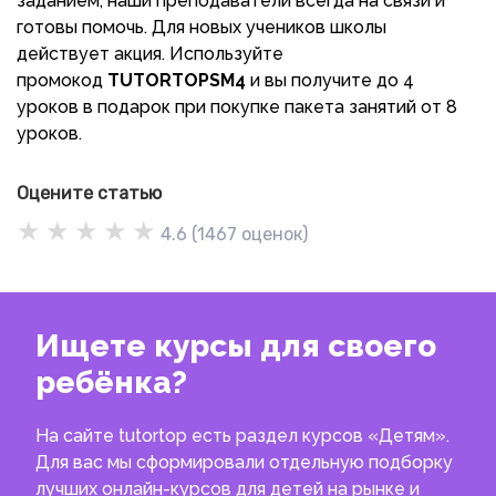
заданием, наши преподаватели всегда на связи и
готовы помочь. Для новых учеников школы
действует акция. Используйте
промокод
TUTORTOPSM4
и вы получите до 4
уроков в подарок при покупке пакета занятий от 8
уроков.
Оцените статью
★
★
★
★
★
4.6
(
1467
оценок)
Ищете курсы для своего
ребёнка?
На сайте tutortop есть раздел курсов «Детям».
Для вас мы сформировали отдельную подборку
лучших онлайн-курсов для детей на рынке и