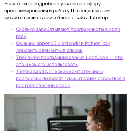
Если хотите подробнее узнать про сферу
программирования и работу IT-специалистом,
читайте наши статьи в блоге с сайта tutortop:
Сколько зарабатывают программисты в 2023
году
Функции append() и extend() в Python: как
добавить элементы в список
Тренажёр программирования LeetCode — что
это и как его использовать
Лёгкий вход в IT: какие компетенции и
профессии позволят гуманитариям освоиться в
востребованной сфере