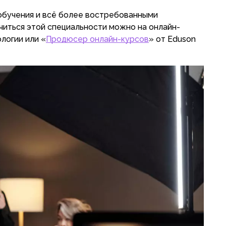
обучения и всё более востребованными
читься этой специальности можно на онлайн-
логии или «
Продюсер онлайн-курсов
» от Eduson