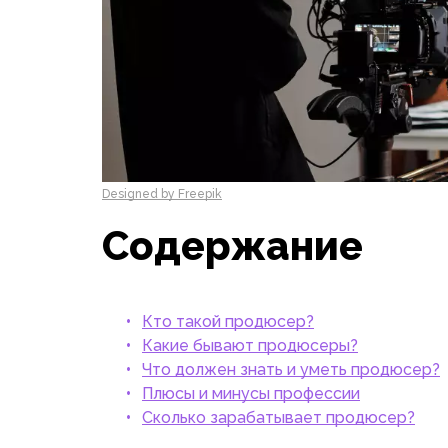
Designed by Freepik
Содержание
Кто такой продюсер?
Какие бывают продюсеры?
Что должен знать и уметь продюсер?
Плюсы и минусы профессии
Сколько зарабатывает продюсер?