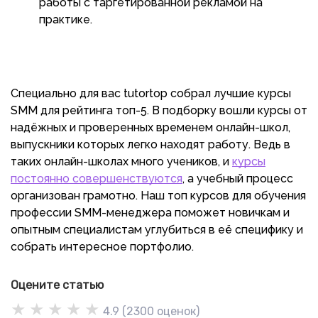
работы с таргетированной рекламой на
практике.
Специально для вас tutortop собрал лучшие курсы
SMM для рейтинга топ-5. В подборку вошли курсы от
надёжных и проверенных временем онлайн-школ,
выпускники которых легко находят работу. Ведь в
таких онлайн-школах много учеников, и
курсы
постоянно совершенствуются
, а учебный процесс
организован грамотно. Наш топ курсов для обучения
профессии SMM-менеджера поможет новичкам и
опытным специалистам углубиться в её специфику и
собрать интересное портфолио.
Оцените статью
★
★
★
★
★
4.9
(
2300
оценок)