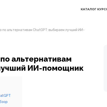
КАТАЛОГ КУРС
о по альтернативам ChatGPT: выбираем лучший ИИ-
 по альтернативам
 лучший ИИ-помощник
hatGPT
бзор