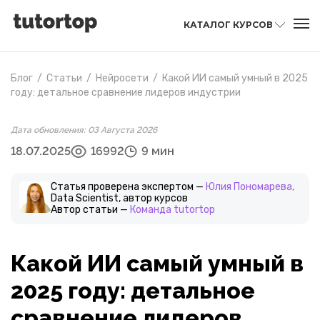
КАТАЛОГ КУРСОВ
Блог
/
Статьи
/
Нейросети
/
Какой ИИ самый умный в 2025
году: детальное сравнение лидеров индустрии
Дата обновления: 03 Августа 2026
18.07.2025
16992
9 мин
Статья проверена экспертом —
Юлия Пономарева,
Data Scientist, автор курсов
Автор статьи —
Команда tutortop
Какой ИИ самый умный в
2025 году: детальное
сравнение лидеров