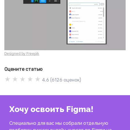
Designed by Freepik
Оцените статью
★
★
★
★
★
4.6
(
6126
оценок)
Хочу освоить Figma!
Специально для вас мы собрали отдельную