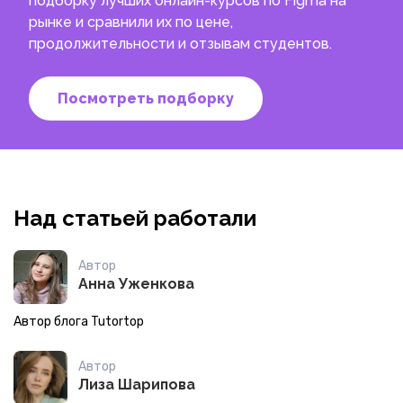
подборку лучших онлайн-курсов по Figma на
рынке и сравнили их по цене,
продолжительности и отзывам студентов.
Посмотреть подборку
Над статьей работали
Автор
Анна Уженкова
Автор блога Tutortop
Автор
Лиза Шарипова