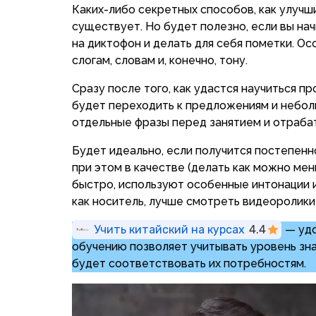
Каких-либо секретных способов, как улучш
существует. Но будет полезно, если вы нач
на диктофон и делать для себя пометки. О
слогам, словам и, конечно, тону.
Сразу после того, как удастся научиться п
будет переходить к предложениям и небол
отдельные фразы перед занятием и отрабат
Будет идеально, если получится постепенн
при этом в качестве (делать как можно ме
быстро, используют особенные интонации и
как носитель, лучше смотреть видеоролики 
Учить китайский на курсах
4.4
— удо
обучению позволяет учитывать уровень зна
будет соответствовать их потребностям.