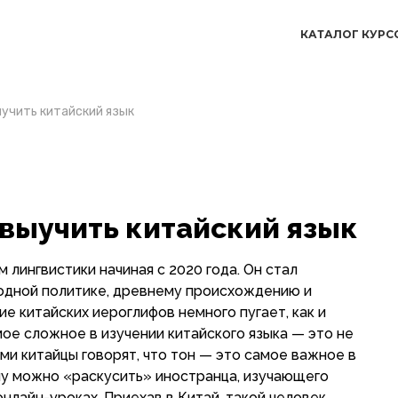
КАТАЛОГ КУРС
ыучить китайский язык
 выучить китайский язык
 лингвистики начиная с 2020 года. Он стал
одной политике, древнему происхождению и
е китайских иероглифов немного пугает, как и
ое сложное в изучении китайского языка — это не
ми китайцы говорят, что тон — это самое важное в
ну можно «раскусить» иностранца, изучающего
онлайн-уроках. Приехав в Китай, такой человек,