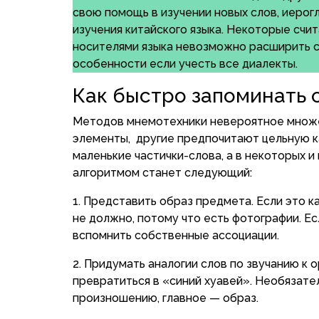
свою помощь в изучении новых слов, иерог
изучения китайского языка. Некоторые счи
носителями языка невозможно расширить сл
особенности если учесть все диалекты.
Как быстро запоминать 
Методов мнемотехники невероятное множе
элементы, другие предпочитают цельную к
маленькие частички-слова, а в некоторых 
алгоритмом станет следующий:
Представить образ предмета. Если это к
не должно, потому что есть фотографии. Есл
вспомнить собственные ассоциации.
Придумать аналогии слов по звучанию к о
превратиться в «синий хуавей». Необязате
произношению, главное — образ.