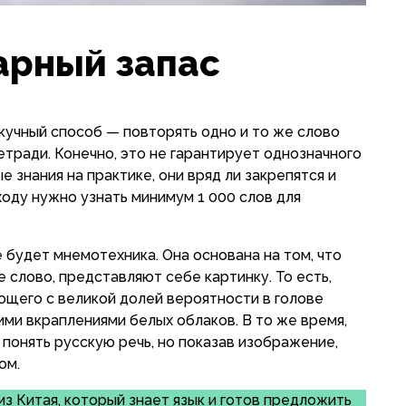
арный запас
скучный способ — повторять одно и то же слово
етради. Конечно, это не гарантирует однозначного
е знания на практике, они вряд ли закрепятся и
сходу нужно узнать минимум 1 000 слов для
будет мнемотехника. Она основана на том, что
е слово, представляют себе картинку. То есть,
ающего с великой долей вероятности в голове
ими вкраплениями белых облаков. В то же время,
 понять русскую речь, но показав изображение,
ом.
из Китая, который знает язык и готов предложить