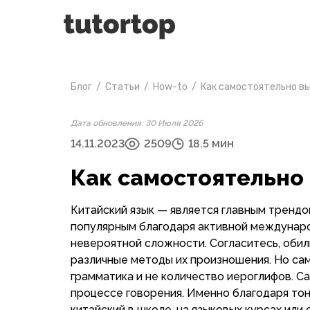
Блог
/
Статьи
/
How-to
/
Как самостоятельно в
Дата обновления: 30 Июля 2026
14.11.2023
2509
18.5 мин
Как самостоятельно
Китайский язык — является главным трендом
популярным благодаря активной междунар
невероятной сложности. Согласитесь, обили
различные методы их произношения. Но сам
грамматика и не количество иероглифов. Са
процессе говорения. Именно благодаря то
китайский в школе, на языковых курсах или 