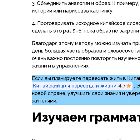
Объединить аналогии и образ. К примеру
истории или нарисовав картинку.
Проговаривать исходное китайское слово
сделать это раз 5–6, пока образ не закрепит
Благодаря этому методу можно изучать при
день большая часть образов и словосочета
очень важно постоянно повторять изученно
жизни и в упражнениях.
Если вы планируете переехать жить в Кита
Китайский для переезда и жизни
4.7
. 
новой стране, улучшить свои знания и уве
жителями.
Изучаем грамма