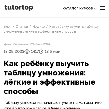
КАТАЛОГ КУРСОВ
Блог
/
Статьи
/
How-to
/
Как ребёнку выучить таблицу
умножения: лёгкие и эффективные способы
Дата обновления: 26 Июня 2024
13.09.2023
1417
13.5 мин
Как ребёнку выучить
таблицу умножения:
лёгкие и эффективные
способы
Таблицу умножения начинают учить на математике
уже во втором классе. Юные школьники