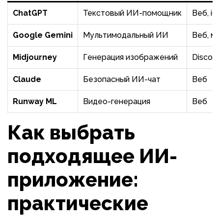
ChatGPT
Текстовый ИИ-помощник
Веб, iO
Google Gemini
Мультимодальный ИИ
Веб, м
Midjourney
Генерация изображений
Discord
Claude
Безопасный ИИ-чат
Веб
Runway ML
Видео-генерация
Веб
Как выбрать
подходящее ИИ-
приложение:
практические