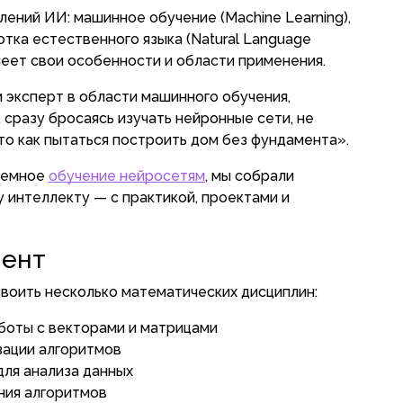
лений ИИ: машинное обучение (Machine Learning),
отка естественного языка (Natural Language
меет свои особенности и области применения.
 эксперт в области машинного обучения,
 сразу бросаясь изучать нейронные сети, не
о как пытаться построить дом без фундамента».
стемное
обучение нейросетям
, мы собрали
 интеллекту — с практикой, проектами и
мент
воить несколько математических дисциплин:
боты с векторами и матрицами
зации алгоритмов
для анализа данных
ния алгоритмов