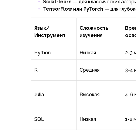
Scikit-learn
— для классических алгор
TensorFlow или PyTorch
— для глубок
Язык/
Сложность
Вре
Инструмент
изучения
осв
Python
Низкая
2-3 
R
Средняя
3-4 
Julia
Высокая
4-6 
SQL
Низкая
1-2 