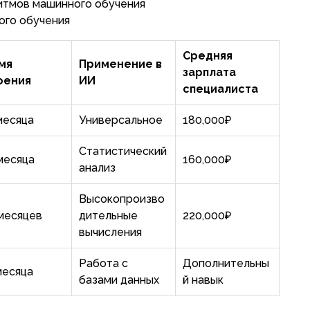
итмов машинного обучения
ого обучения
Средняя
мя
Применение в
зарплата
оения
ИИ
специалиста
месяца
Универсальное
180,000₽
Статистический
месяца
160,000₽
анализ
Высокопроизво
месяцев
дительные
220,000₽
вычисления
Работа с
Дополнительны
месяца
базами данных
й навык