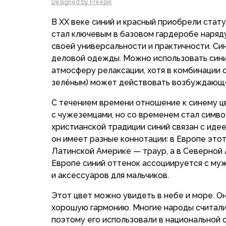
Designed by Freepik
В XX веке синий и красный приобрели стат
стал ключевым в базовом гардеробе наряду
своей универсальности и практичности. С
деловой одежды. Можно использовать сини
атмосферу релаксации, хотя в комбинации 
зелёным) может действовать возбуждающ
С течением времени отношение к синему цв
с чужеземцами, но со временем стал симво
христианской традиции синий связан с иде
он имеет разные коннотации: в Европе этот
Латинской Америке — траур, а в Северной 
Европе синий оттенок ассоциируется с му
и аксессуаров для мальчиков.
Этот цвет можно увидеть в небе и море. О
хорошую гармонию. Многие народы считали,
поэтому его использовали в национальной 