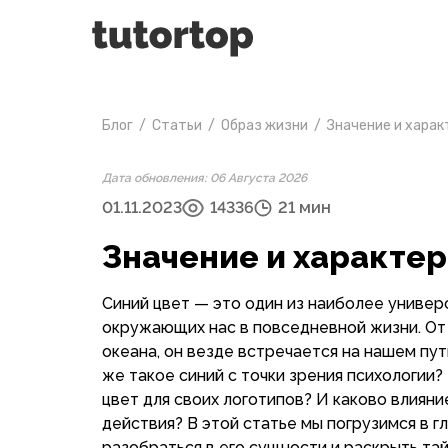
Блог
/
Статьи
/
Образ жизни
/
Значение и харак
Дата обновления: 06 Августа 2026
01.11.2023
14336
21 мин
Значение и характер
Синий цвет — это один из наиболее универс
окружающих нас в повседневной жизни. От
океана, он везде встречается на нашем пут
же такое синий с точки зрения психологи
цвет для своих логотипов? И каково влияни
действия? В этой статье мы погрузимся в г
разобраться в его сущности и раскрыть тай