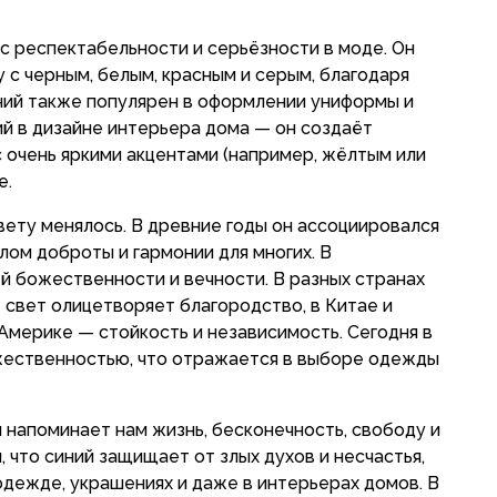
ус респектабельности и серьёзности в моде. Он
 с черным, белым, красным и серым, благодаря
иний также популярен в оформлении униформы и
й в дизайне интерьера дома — он создаёт
с очень яркими акцентами (например, жёлтым или
е.
ету менялось. В древние годы он ассоциировался
лом доброты и гармонии для многих. В
ей божественности и вечности. В разных странах
 свет олицетворяет благородство, в Китае и
Америке — стойкость и независимость. Сегодня в
жественностью, что отражается в выборе одежды
н напоминает нам жизнь, бесконечность, свободу и
 что синий защищает от злых духов и несчастья,
одежде, украшениях и даже в интерьерах домов. В