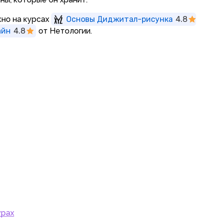
жно на курсах
Основы Диджитал-рисунка
4.8
айн
4.8
от Нетологии.
урах