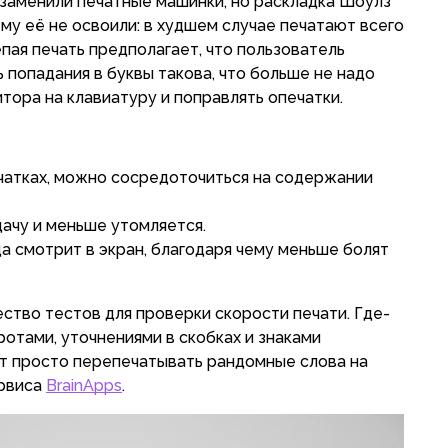
заменили печатные машинки, но раскладка Шоулз
му её не освоили: в худшем случае печатают всего
пая печать предполагает, что пользователь
ь попадания в буквы такова, что больше не надо
тора на клавиатуру и поправлять опечатки.
чатках, можно сосредоточиться на содержании
дачу и меньше утомляется.
а смотрит в экран, благодаря чему меньше болят
ство тестов для проверки скорости печати. Где-
отами, уточнениями в скобках и знаками
т просто перепечатывать рандомные слова на
ервиса
BrainApps
.