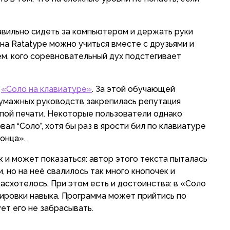
равильно сидеть за компьютером и держать руки
на Ratatype можно учиться вместе с друзьями и
м, кого соревновательный дух подстегивает
ь
«Соло на клавиатуре»
. За этой обучающей
умажных руководств закрепилась репутация
пой печати. Некоторые пользователи однако
ал “Соло”, хотя бы раз в ярости бил по клавиатуре
конца».
 и может показаться: автор этого текста пыталась
, но на неё свалилось так много кнопочек и
расхотелось. При этом есть и достоинства: в «Соло
ировки навыка. Программа может прийтись по
ует его не забрасывать.