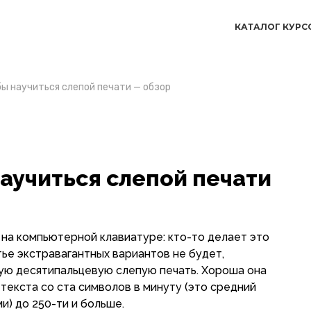
КАТАЛОГ КУРС
бы научиться слепой печати — обзор
научиться слепой печати
 на компьютерной клавиатуре: кто-то делает это
атье экстравагантных вариантов не будет,
ую десятипальцевую слепую печать. Хороша она
текста со ста символов в минуту (это средний
ми) до 250-ти и больше.