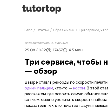
Блог
/
Статьи
/
Образ жизни
/
Три сервиса, что
Дата обновления: 22 Мая 2024
25.08.2022
17457
4.5 мин
Три сервиса, чтобы 
— обзор
В мире ставят рекорды по скорости печати
одним пальцем
, кто-то —
носом
. В этой ст
расскажем, где освоить самую обыкновенн
вот чем: можно увеличить скорость набора 
показатель тех, кто печатает двумя пальца