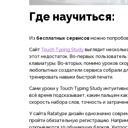
Где научиться:
Из
бесплатных сервисов
можно попробова
Сайт
Touch Typing Study
выглядит несколько
этот недостаток. Во-первых, пользователь
клавиатуры. Во-вторых, помимо уроков ско
любопытных создатели сервиса собрали дл
тренировать навыки быстрой печати.
Сами уроки у Touch Typing Study интуитив
всё время подсказывает, каким пальцем ка
скорость набора слов, точность и затрачен
У сайта Ratatype дизайн однозначно соврем
пройти обязательную регистрацию. Наприме
открываются 19 обучающих блоков. Хитрость