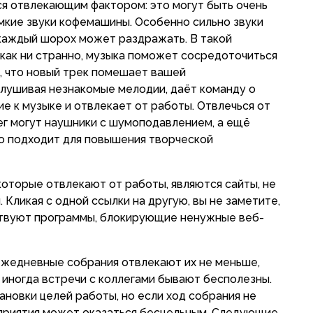
ся отвлекающим фактором: это могут быть очень
мкие звуки кофемашины. Особенно сильно звуки
 каждый шорох может раздражать. В такой
как ни странно, музыка поможет сосредоточиться
ь, что новый трек помешает вашей
слушивая незнакомые мелодии, даёт команду о
е к музыке и отвлекает от работы. Отвлечься от
ег могут наушники с шумоподавлением, а ещё
но подходит для повышения творческой
оторые отвлекают от работы, являются сайты, не
Кликая с одной ссылки на другую, вы не заметите,
ствуют программы, блокирующие ненужные веб-
.
ежедневные собрания отвлекают их не меньше,
 иногда встречи с коллегами бывают бесполезны.
ановки целей работы, но если ход собрания не
приятия может оказаться бесцельным. Следующие