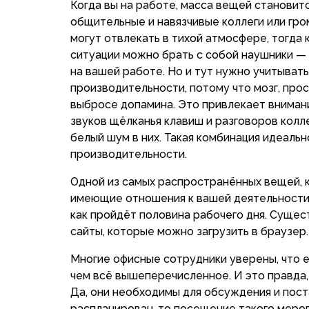
Когда вы на работе, масса вещей становит
общительные и навязчивые коллеги или гро
могут отвлекать в тихой атмосфере, тогда
ситуации можно брать с собой наушники — 
на вашей работе. Но и тут нужно учитыват
производительности, потому что мозг, про
выбросе допамина. Это привлекает внимани
звуков щёлканья клавиш и разговоров колл
белый шум в них. Такая комбинация идеаль
производительности.
Одной из самых распространённых вещей, к
имеющие отношения к вашей деятельности. 
как пройдёт половина рабочего дня. Суще
сайты, которые можно загрузить в браузер
Многие офисные сотрудники уверены, что 
чем всё вышеперечисленное. И это правда,
Да, они необходимы для обсуждения и пост
распланирован, то посещение такого меро