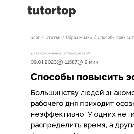
Блог
/
Статьи
/
Образ жизни
/
Способы повысит
Дата обновления: 31 Января 2024
09.01.2023
11587
9 мин
Способы повысить э
Большинству людей знакомо 
рабочего дня приходит осоз
неэффективно. У одних не п
распределить время, а дру