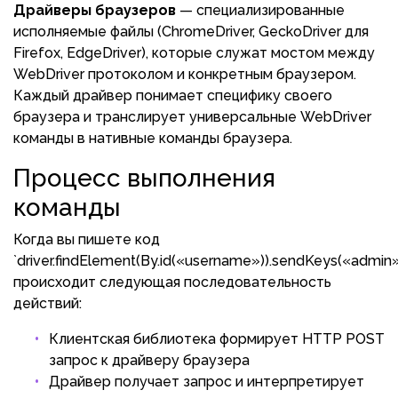
Драйверы браузеров
— специализированные
исполняемые файлы (ChromeDriver, GeckoDriver для
Firefox, EdgeDriver), которые служат мостом между
WebDriver протоколом и конкретным браузером.
Каждый драйвер понимает специфику своего
браузера и транслирует универсальные WebDriver
команды в нативные команды браузера.
Процесс выполнения
команды
Когда вы пишете код
`driver.findElement(By.id(«username»)).sendKeys(«admin»)
происходит следующая последовательность
действий:
Клиентская библиотека формирует HTTP POST
запрос к драйверу браузера
Драйвер получает запрос и интерпретирует