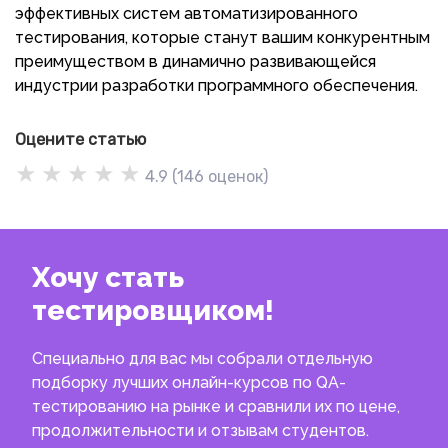
эффективных систем автоматизированного
тестирования, которые станут вашим конкурентным
преимуществом в динамично развивающейся
индустрии разработки программного обеспечения.
Оцените статью
★
★
★
★
★
4.9
(
146
оценок)
Хочу стать
тестировщиком!
Специально для вас мы собрали отдельную
подборку лучших онлайн-курсов по QA-
тестированию на рынке и сравнили их по цене,
продолжительности и отзывам студентов.