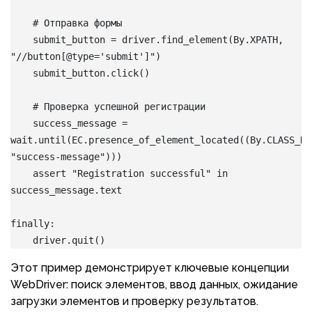
    # Отправка формы
    submit_button = driver.find_element(By.XPATH, 
"//button[@type='submit']")
    submit_button.click()
    # Проверка успешной регистрации
    success_message = 
wait.until(EC.presence_of_element_located((By.CLASS_NAM
"success-message")))
    assert "Registration successful" in 
success_message.text
finally:
    driver.quit()
Этот пример демонстрирует ключевые концепции
WebDriver: поиск элементов, ввод данных, ожидание
загрузки элементов и проверку результатов.