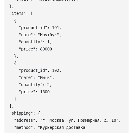
  },
  "items": [
    {
      "product_id": 101,
      "name": "Ноутбук",
      "quantity": 1,
      "price": 89000
    },
    {
      "product_id": 102,
      "name": "Мышь",
      "quantity": 2,
      "price": 1500
    }
  ],
  "shipping": {
    "address": "г. Москва, ул. Примерная, д. 10",
    "method": "Курьерская доставка"