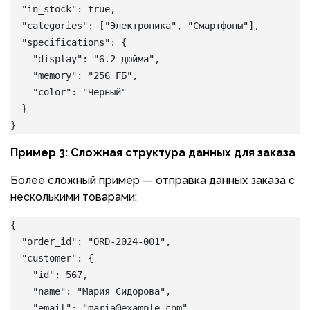
  "in_stock": true,
  "categories": ["Электроника", "Смартфоны"],
  "specifications": {
    "display": "6.2 дюйма",
    "memory": "256 ГБ",
    "color": "Черный"
  }
}
Пример 3: Сложная структура данных для заказа
Более сложный пример — отправка данных заказа с
несколькими товарами:
{
  "order_id": "ORD-2024-001",
  "customer": {
    "id": 567,
    "name": "Мария Сидорова",
    "email": "maria@example.com"