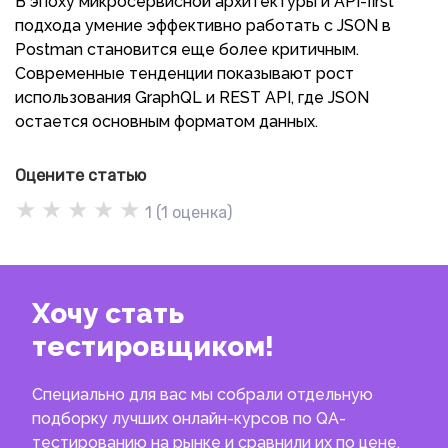
В эпоху микросервисной архитектуры и API-first
подхода умение эффективно работать с JSON в
Postman становится еще более критичным.
Современные тенденции показывают рост
использования GraphQL и REST API, где JSON
остается основным форматом данных.
Оцените статью
★
★
★
★
★
1
(
1
оценка)
Хочу стать
тестировщиком!
Специально для вас мы собрали отдельную
подборку лучших онлайн-курсов по QA-
тестированию на рынке и сравнили их по цене,