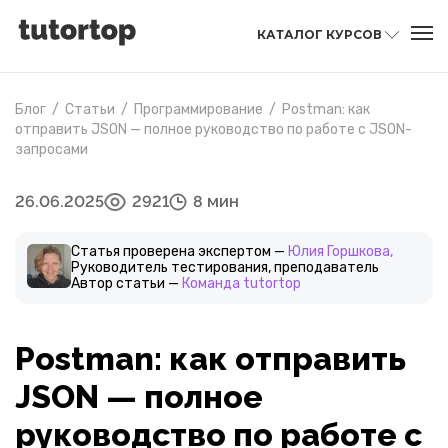
КАТАЛОГ КУРСОВ
Блог
/
Статьи
/
Программирование
/
Postman: как
отправить JSON — полное руководство по работе с JSON-
запросами
26.06.2025
2921
8 мин
Статья проверена экспертом —
Юлия Горшкова,
Руководитель тестирования, преподаватель
Автор статьи —
Команда tutortop
Postman: как отправить
JSON — полное
руководство по работе с