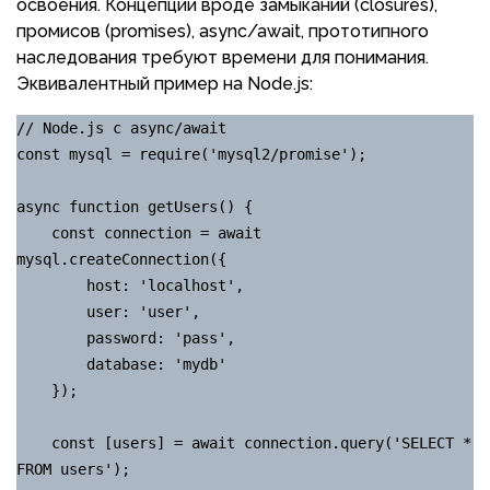
освоения. Концепции вроде замыканий (closures),
промисов (promises), async/await, прототипного
наследования требуют времени для понимания.
Эквивалентный пример на Node.js:
// Node.js с async/await

const mysql = require('mysql2/promise');

async function getUsers() {

    const connection = await 
mysql.createConnection({

        host: 'localhost',

        user: 'user',

        password: 'pass',

        database: 'mydb'

    });

    const [users] = await connection.query('SELECT * 
FROM users');
