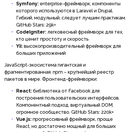
Symfony:
enterprise-фреймворк, компоненты
которого используются в Laravel и Drupal.
Гибкий, модульный, следует лучшим практикам.
GitHub Stars: 29k+
CodeIgniter:
легковесный фреймворк для тех,
кто ценит простоту и скорость
Yii:
высокопроизводительный фреймворк для
больших приложений
JavaScript-экосистема гигантская и
фрагментированная. npm – крупнейший реестр
пакетов в мире. Фронтенд-фреймворки:
React:
библиотека от Facebook для
построения пользовательских интерфейсов.
Компонентный подход, виртуальный DOM,
огромное сообщество. GitHub Stars: 220k+
Vue.js:
прогрессивный фреймворк, проще
React, но достаточно мощный для больших