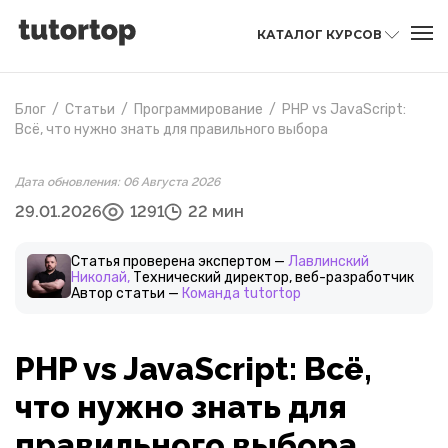
КАТАЛОГ КУРСОВ
Блог
/
Статьи
/
Программирование
/
PHP vs JavaScript:
Всё, что нужно знать для правильного выбора
Дата обновления: 06 Августа 2026
29.01.2026
1291
22 мин
Статья проверена экспертом —
Лавлинский
Николай,
Технический директор, веб-разработчик
Автор статьи —
Команда tutortop
PHP vs JavaScript: Всё,
что нужно знать для
правильного выбора