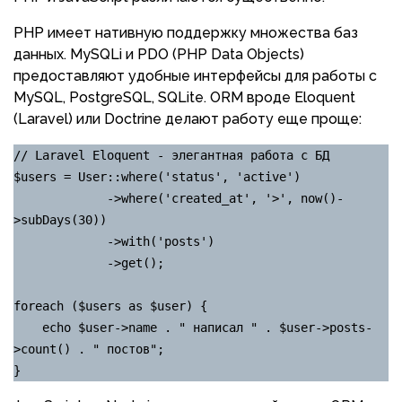
PHP имеет нативную поддержку множества баз
данных. MySQLi и PDO (PHP Data Objects)
предоставляют удобные интерфейсы для работы с
MySQL, PostgreSQL, SQLite. ORM вроде Eloquent
(Laravel) или Doctrine делают работу еще проще:
// Laravel Eloquent - элегантная работа с БД

$users = User::where('status', 'active')

             ->where('created_at', '>', now()-
>subDays(30))

             ->with('posts')

             ->get();

foreach ($users as $user) {

    echo $user->name . " написал " . $user->posts-
>count() . " постов";

}