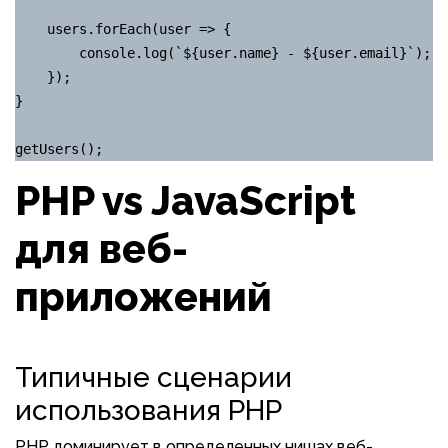
    users.forEach(user => {

        console.log(`${user.name} - ${user.email}`);

    });

}

getUsers();
PHP vs JavaScript
для веб-
приложений
Типичные сценарии
использования PHP
PHP доминирует в определенных нишах веб-