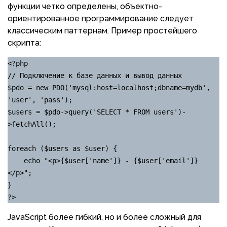
функции четко определены, объектно-
ориентированное программирование следует
классическим паттернам. Пример простейшего
скрипта:
<?php

// Подключение к базе данных и вывод данных

$pdo = new PDO('mysql:host=localhost;dbname=mydb', 
'user', 'pass');

$users = $pdo->query('SELECT * FROM users')-
>fetchAll();

foreach ($users as $user) {

    echo "<p>{$user['name']} - {$user['email']}
</p>";

}

?>
JavaScript более гибкий, но и более сложный для