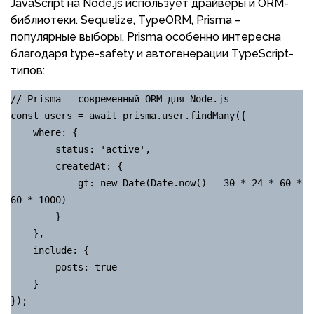
JavaScript на Node.js использует драйверы и ORM-
библиотеки. Sequelize, TypeORM, Prisma –
популярные выборы. Prisma особенно интересна
благодаря type-safety и автогенерации TypeScript-
типов:
// Prisma - современный ORM для Node.js

const users = await prisma.user.findMany({

    where: {

        status: 'active',

        createdAt: {

            gt: new Date(Date.now() - 30 * 24 * 60 * 
60 * 1000)

        }

    },

    include: {

        posts: true

    }

});
