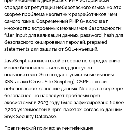
преткновения в дискуссиях. PHP исторически
страдал от репутации небезопасного языка, но это
скорее проблема неопытных разработчиков, чем
самого языка. Современный PHP 8+ включает
множество встроенных механизмов безопасности:
filter_input для валидации данных, password_hash для
безопасного хеширования паролей, prepared
statements для защиты от SQL-инъекций.
JavaScript на клиентской стороне по определению
менее безопасен – весь код доступен
пользователю. Это создает уникальные вызовы:
XSS-атаки (Cross-Site Scripting), CSRF-токены,
небезопасное хранение данных. Node.js на сервере
безопаснее, но наследует проблемы npm-
экосистемы: в 2023 году было зафиксировано более
2,200 уязвимостей в npm-пакетах, согласно данным
Snyk Security Database.
Практический пример: аутентификация