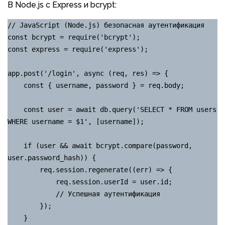
В Node.js с Express и bcrypt:
// JavaScript (Node.js) безопасная аутентификация

const bcrypt = require('bcrypt');

const express = require('express');

app.post('/login', async (req, res) => {

    const { username, password } = req.body;

    const user = await db.query('SELECT * FROM users 
WHERE username = $1', [username]);

    if (user && await bcrypt.compare(password, 
user.password_hash)) {

        req.session.regenerate((err) => {

            req.session.userId = user.id;

            // Успешная аутентификация

        });

    }
