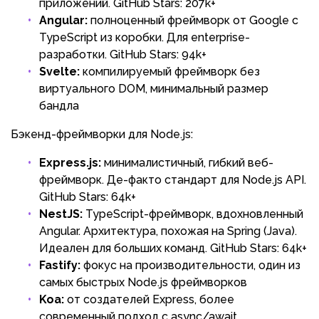
приложений. GitHub Stars: 207k+
Angular:
полноценный фреймворк от Google с
TypeScript из коробки. Для enterprise-
разработки. GitHub Stars: 94k+
Svelte:
компилируемый фреймворк без
виртуального DOM, минимальный размер
бандла
Бэкенд-фреймворки для Node.js:
Express.js:
минималистичный, гибкий веб-
фреймворк. Де-факто стандарт для Node.js API.
GitHub Stars: 64k+
NestJS:
TypeScript-фреймворк, вдохновленный
Angular. Архитектура, похожая на Spring (Java).
Идеален для больших команд. GitHub Stars: 64k+
Fastify:
фокус на производительности, один из
самых быстрых Node.js фреймворков
Koa:
от создателей Express, более
современный подход с async/await