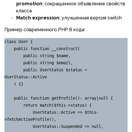
promotion:
сокращенное объявление свойств
класса
Match expression:
улучшенная версия switch
Пример современного PHP 8 кода:
class User {

    public function __construct(

        public string $name,

        public string $email,

        public UserStatus $status = 
UserStatus::Active

    ) {}

    public function getProfile(): array|null {

        return match($this->status) {

            UserStatus::Active => $this-
>fetchActiveProfile(),

            UserStatus::Suspended => null,
