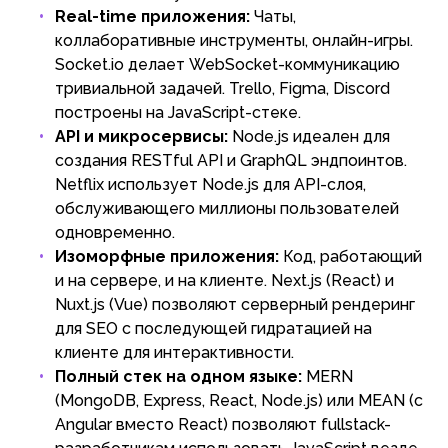
Real-time приложения:
Чаты,
коллаборативные инструменты, онлайн-игры.
Socket.io делает WebSocket-коммуникацию
тривиальной задачей. Trello, Figma, Discord
построены на JavaScript-стеке.
API и микросервисы:
Node.js идеален для
создания RESTful API и GraphQL эндпоинтов.
Netflix использует Node.js для API-слоя,
обслуживающего миллионы пользователей
одновременно.
Изоморфные приложения:
Код, работающий
и на сервере, и на клиенте. Next.js (React) и
Nuxt.js (Vue) позволяют серверный рендеринг
для SEO с последующей гидратацией на
клиенте для интерактивности.
Полный стек на одном языке:
MERN
(MongoDB, Express, React, Node.js) или MEAN (с
Angular вместо React) позволяют fullstack-