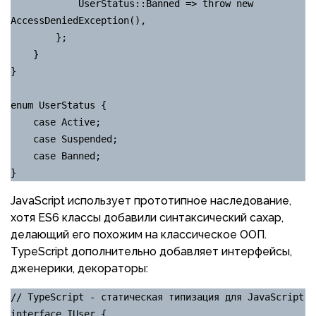
            UserStatus::Banned => throw new 
AccessDeniedException(),

        };

    }

}

enum UserStatus {

    case Active;

    case Suspended;

    case Banned;

}
JavaScript использует прототипное наследование,
хотя ES6 классы добавили синтаксический сахар,
делающий его похожим на классическое ООП.
TypeScript дополнительно добавляет интерфейсы,
дженерики, декораторы:
// TypeScript - статическая типизация для JavaScript

interface IUser {
