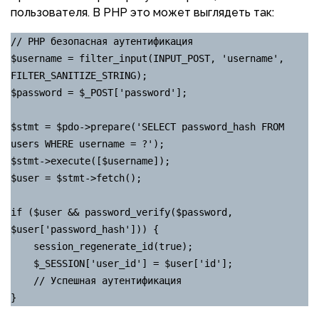
пользователя. В PHP это может выглядеть так:
// PHP безопасная аутентификация

$username = filter_input(INPUT_POST, 'username', 
FILTER_SANITIZE_STRING);

$password = $_POST['password'];

$stmt = $pdo->prepare('SELECT password_hash FROM 
users WHERE username = ?');

$stmt->execute([$username]);

$user = $stmt->fetch();

if ($user && password_verify($password, 
$user['password_hash'])) {

    session_regenerate_id(true);

    $_SESSION['user_id'] = $user['id'];

    // Успешная аутентификация

}