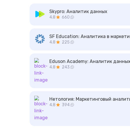
Skypro:
Аналитик данных
4.8
660
SF Education:
Аналитика в маркети
4.8
225
Eduson Academy:
Аналитик данны
4.8
243
Нетология:
Маркетинговый аналити
4.8
394