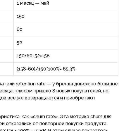
1 месяц — май
150
60
52
150+60-52=158
(158-60)/150*100%= 65,3%
атели retention rate — у бренда довольно большое
есяца, плюсом пришло 8 новых покупателей, но
идов всё же возвращаются и приобретают
истика, как «churn rate». Эта метрика churn для
ей отказались от повторной покупки продукта
а: CR = 100% — CRR. В этом случае показатель