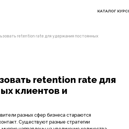
КАТАЛОГ КУРС
льзовать retention rate для удержания постоянных
зовать retention rate для
ых клиентов и
вители разных сфер бизнеса стараются
 контакт. Существуют разные стратегии
 многие направлены на увеличение количества