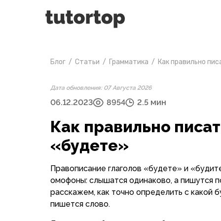
Блог
/
Статьи
/
Грамматика
/
Как правильно пис
Дата обновления: 07 Августа 2026
06.12.2023
8954
2.5 мин
Как правильно писат
«будете»
Правописание глаголов «будете» и «будите
омофоны: слышатся одинаково, а пишутся п
расскажем, как точно определить с какой б
пишется слово.