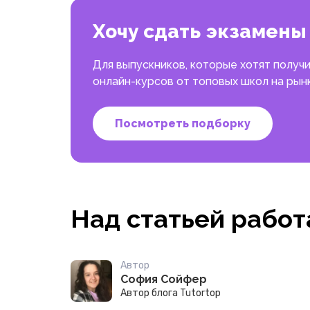
Хочу сдать экзамены 
Для выпускников, которые хотят получи
онлайн-курсов от топовых школ на рын
Посмотреть подборку
Над статьей работ
Автор
София Сойфер
Автор блога Tutortop