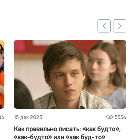
06
15 дек 2023
5556
1
Как правильно писать: «как будто»,
К
«как-будто» или «как буд-то»
м