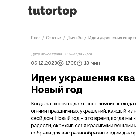
Блог
/
Статьи
/
Дизайн
/
Идеи украшения кварти
Дата обновления: 31 Января 2024
06.12.2023
1708
18 мин
Идеи украшения ква
Новый год
Когда за окном падает снег, зимние холода
огнями праздничных украшений, каждый из 
свой дом. Новый год – это время, когда мы
радости, окружив себя красивыми вещами и
собрали для вас разнообразные идеи декор