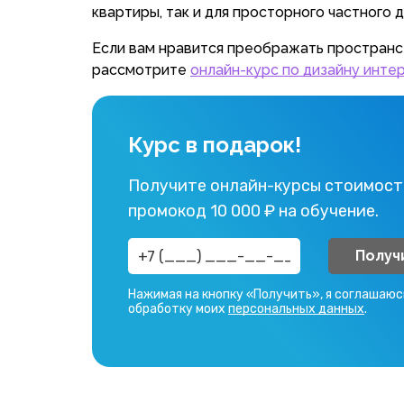
квартиры, так и для просторного частного 
Если вам нравится преображать пространст
рассмотрите
онлайн-курс по дизайну инте
Курс в подарок!
Получите онлайн-курсы стоимост
промокод 10 000 ₽ на обучение.
Получ
Нажимая на кнопку «Получить», я соглашаюс
обработку моих
персональных данных
.