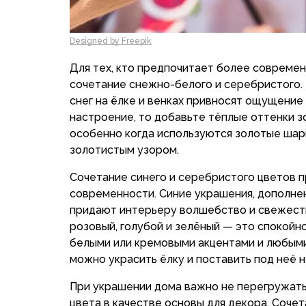
Designed by Freepik
Для тех, кто предпочитает более современ
сочетание снежно-белого и серебристого.
снег на ёлке и венках привносят ощущение
настроение, то добавьте тёплые оттенки з
особенно когда используются золотые шары
золотистым узором.
Сочетание синего и серебристого цветов 
современности. Синие украшения, дополн
придают интерьеру волшебство и свежесть
розовый, голубой и зелёный — это спокойн
белыми или кремовыми акцентами и любыми
можно украсить ёлку и поставить под неё н
При украшении дома важно не перегружать
цвета в качестве основы для декора. Соче