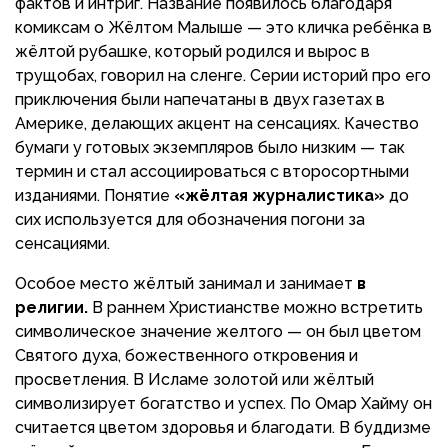
фактов и интриг. Название появилось благодаря
комиксам о Жёлтом Малыше — это кличка ребёнка в
жёлтой рубашке, который родился и вырос в
трущобах, говорил на сленге. Серии историй про его
приключения были напечатаны в двух газетах в
Америке, делающих акцент на сенсациях. Качество
бумаги у готовых экземпляров было низким — так
термин и стал ассоциироваться с второсортными
изданиями. Понятие
«жёлтая журналистика»
до
сих используется для обозначения погони за
сенсациями.
Особое место жёлтый занимал и занимает
в
религии.
В раннем Христианстве можно встретить
символическое значение желтого — он был цветом
Святого духа, божественного откровения и
просветления. В Исламе золотой или жёлтый
символизирует богатство и успех. По Омар Хайму он
считается цветом здоровья и благодати. В буддизме